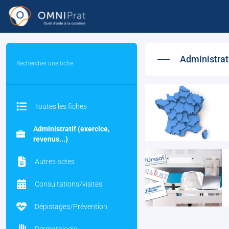
Administrati
Recherche
Toutes les fiches
Administratif (exercice,
revenus...)
Autres actes
Consultations/visites
Dépistages/Prévention