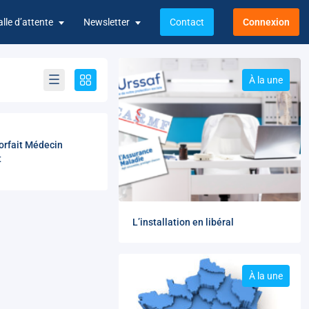
alle d’attente
Newsletter
Contact
Connexion
À la une
orfait Médecin
t
L’installation en libéral
À la une