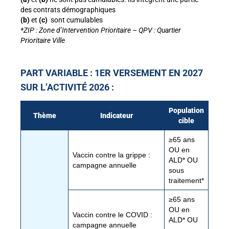
des contrats démographiques
(b)
et
(c)
sont cumulables
*ZIP : Zone d’Intervention Prioritaire – QPV : Quartier
Prioritaire Ville
PART VARIABLE : 1ER VERSEMENT EN 2027
SUR L’ACTIVITÉ 2026 :
Population
Thème
Indicateur
cible
≥65 ans
OU en
Vaccin contre la grippe :
ALD* OU
campagne annuelle
sous
traitement*
≥65 ans
OU en
Vaccin contre le COVID :
ALD* OU
campagne annuelle