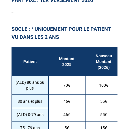
PART FIXE : 1ER VERSEMENT 2026
_
SOCLE : * UNIQUEMENT POUR LE PATIENT
VU DANS LES 2 ANS
Nouveau
Montant
Patient
Montant
M
2025
(2026)
(ALD) 80 ans ou
70€
100€
plus
80 ans et plus
46€
55€
(ALD) 0-79 ans
46€
55€
75 - 79 ans
5€
15€