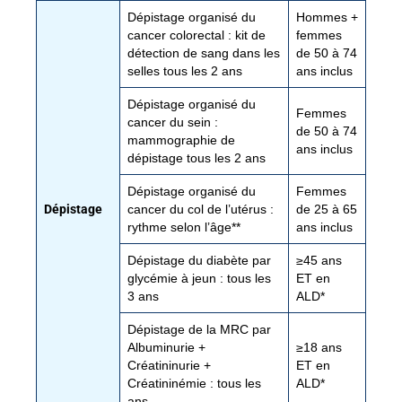
Dépistage organisé du
Hommes +
cancer colorectal : kit de
femmes
détection de sang dans les
de 50 à 74
selles tous les 2 ans
ans inclus
Dépistage organisé du
Femmes
cancer du sein :
de 50 à 74
mammographie de
ans inclus
dépistage tous les 2 ans
Dépistage organisé du
Femmes
Dépistage
cancer du col de l’utérus :
de 25 à 65
rythme selon l’âge**
ans inclus
Dépistage du diabète par
≥45 ans
glycémie à jeun : tous les
ET en
3 ans
ALD*
Dépistage de la MRC par
Albuminurie +
≥18 ans
Créatininurie +
ET en
Créatininémie : tous les
ALD*
ans