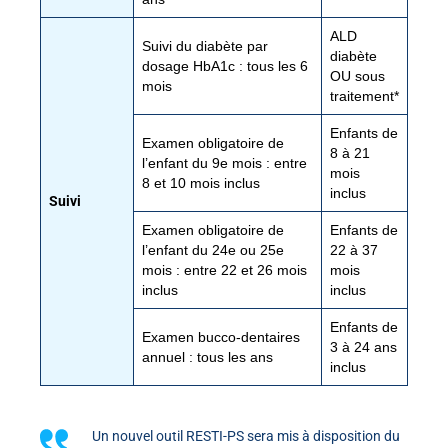
ALD
Suivi du diabète par
diabète
dosage HbA1c : tous les 6
OU sous
mois
traitement*
Enfants de
Examen obligatoire de
8 à 21
l’enfant du 9e mois : entre
mois
8 et 10 mois inclus
inclus
Suivi
Examen obligatoire de
Enfants de
l’enfant du 24e ou 25e
22 à 37
mois : entre 22 et 26 mois
mois
inclus
inclus
Enfants de
Examen bucco-dentaires
3 à 24 ans
annuel : tous les ans
inclus
Un nouvel outil RESTI-PS sera mis à disposition du