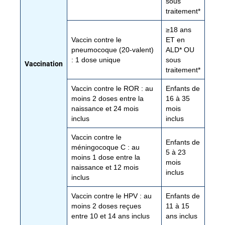
sous
traitement*
≥18 ans
Vaccin contre le
ET en
pneumocoque (20-valent)
ALD* OU
: 1 dose unique
sous
Vaccination
traitement*
Vaccin contre le ROR : au
Enfants de
moins 2 doses entre la
16 à 35
naissance et 24 mois
mois
inclus
inclus
Vaccin contre le
Enfants de
méningocoque C : au
5 à 23
moins 1 dose entre la
mois
naissance et 12 mois
inclus
inclus
Vaccin contre le HPV : au
Enfants de
moins 2 doses reçues
11 à 15
entre 10 et 14 ans inclus
ans inclus