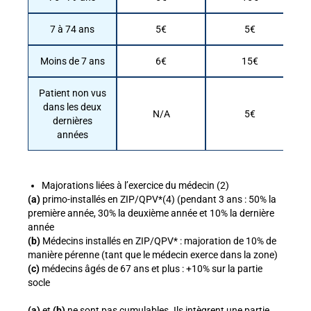
7 à 74 ans
5€
5€
Moins de 7 ans
6€
15€
Patient non vus
dans les deux
N/A
5€
dernières
années
Majorations liées à l’exercice du médecin (2)
(a)
primo-installés en ZIP/QPV*(4) (pendant 3 ans : 50% la
première année, 30% la deuxième année et 10% la dernière
année
(b)
Médecins installés en ZIP/QPV* : majoration de 10% de
manière pérenne (tant que le médecin exerce dans la zone)
(c)
médecins âgés de 67 ans et plus : +10% sur la partie
socle
(a)
et
(b)
ne sont pas cumulables. Ils intègrent une partie