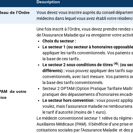
Description
leau de l’Ordre
Vous devez vous inscrire auprès du conseil départem
médecins dans lequel vous avez établi votre résidenc
Une fois inscrit à l’Ordre, vous devez prendre rendez-
de l’Assurance Maladie qui va enregistrer votre activit
Choix du secteur :
Le secteur 1 (ou secteur à honoraires opposable
appliquer les tarifs conventionnels. Vos patients
la base de ces tarifs..
(4)
Le secteur 2 sous conditions de titres
: (ou se
différents) :
vous pouvez appliquer des tarifs supé
conventionnels, avec tact mesure. Vos patients 
la base des tarifs conventionnels.
Secteur 2 OPTAM
(Option Pratique Tarifaire Maîtr
CPAM de votre
pratiquer des dépassements d’honoraires encad
cice
Le secteur hors convention :
vous pouvez appliqu
voulez, mais l’assurance maladie ne remboursera 
le tarif d’autorité (moins de 1 euro).
Le médecin conventionné secteur 1 relève du régime 
Auxiliaires Médicaux (PAM). Il bénéficie d’une prise e
cotisations sociales par l’Assurance Maladie et des 