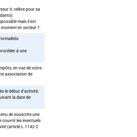
ur II, relève pour sa
ndants).
mpossible mais il est
out moment en secteur 1.
formalités
 procéder à une
mpôts, en vue de votre
une association de
s le début d’activité.
suivant la date de
 tenu de souscrire une
e couvrir les éventuels
té (article L.1142-2