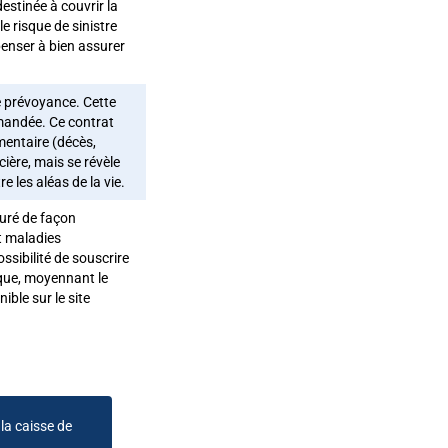
estinée à couvrir la
e risque de sinistre
penser à bien assurer
e prévoyance. Cette
mandée. Ce contrat
mentaire (décès,
cière, mais se révèle
 les aléas de la vie.
suré de façon
et maladies
sibilité de souscrire
sque, moyennant le
ible sur le site
la caisse de