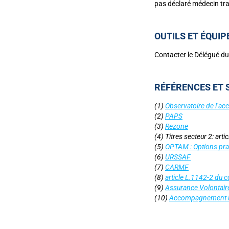
pas déclaré médecin tra
OUTILS ET ÉQUI
Contacter le Délégué d
RÉFÉRENCES ET S
(1)
Observatoire de l’ac
(2)
PAPS
(3)
Rezone
(4) Titres secteur 2: art
(5)
OPTAM : Options prati
(6)
URSSAF
(7)
CARMF
(8)
article L.1142-2 du c
(9)
Assurance Volontai
(10)
Accompagnement ins