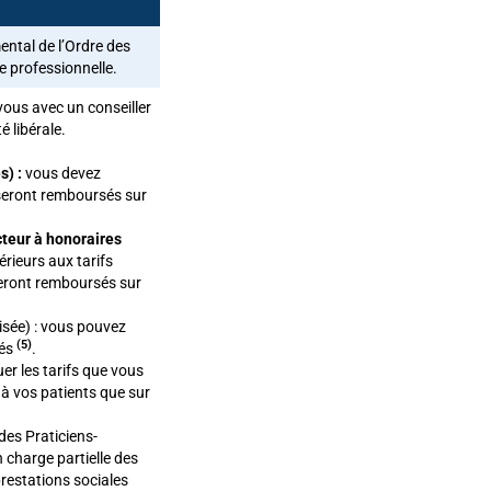
ental de l’Ordre des
e professionnelle.
vous avec un conseiller
é libérale.
s) :
vous devez
 seront remboursés sur
cteur à honoraires
rieurs aux tarifs
seront remboursés sur
isée) : vous pouvez
(5)
rés
.
er les tarifs que vous
à vos patients que sur
des Praticiens-
n charge partielle des
prestations sociales