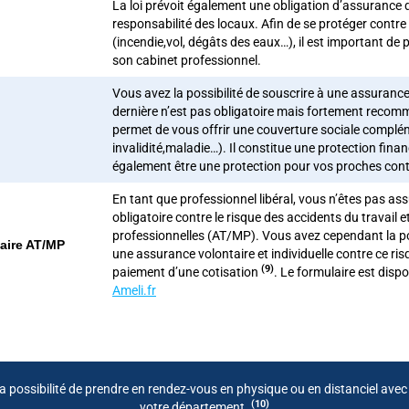
La loi prévoit également une obligation d’assurance d
responsabilité des locaux. Afin de se protéger contre l
(incendie,vol, dégâts des eaux…), il est important de 
son cabinet professionnel.
Vous avez la possibilité de souscrire à une assuranc
dernière n’est pas obligatoire mais fortement recom
permet de vous offrir une couverture sociale complé
invalidité,maladie…). Il constitue une protection finan
également être une protection pour vos proches contre
En tant que professionnel libéral, vous n’êtes pas as
obligatoire contre le risque des accidents du travail 
professionnelles (AT/MP). Vous avez cependant la pos
aire AT/MP
une assurance volontaire et individuelle contre ce ri
(9)
paiement d’une cotisation
.
Le formulaire est dispon
Ameli.fr
a possibilité de prendre en rendez-vous en physique ou en distanciel avec 
(10)
votre département.