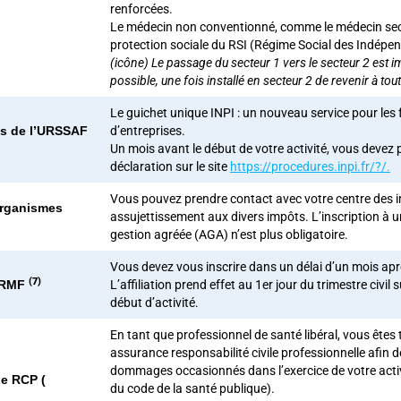
renforcées.
Le médecin non conventionné, comme le médecin secte
protection sociale du RSI (Régime Social des Indépe
(icône) Le passage du secteur 1 vers le secteur 2 est i
possible, une fois installé en secteur 2 de revenir à t
Le guichet unique INPI : un nouveau service pour les 
ès de l’URSSAF
d’entreprises.
Un mois avant le début de votre activité, vous devez
déclaration sur le site
https://procedures.inpi.fr/?/.
Vous pouvez prendre contact avec votre centre des i
organismes
assujettissement aux divers impôts. L’inscription à 
gestion agréée (AGA) n’est plus obligatoire.
Vous devez vous inscrire dans un délai d’un mois aprè
(7)
ARMF
L’affiliation prend effet au 1
er
jour du trimestre civil 
début d’activité.
En tant que professionnel de santé libéral, vous êtes
assurance responsabilité civile professionnelle afin d
dommages occasionnés dans l’exercice de votre activi
ne RCP (
du code de la santé publique).