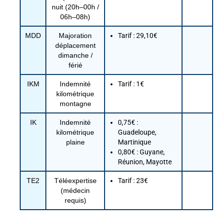
nuit (20h–00h /
06h–08h)
MDD
Majoration
Tarif : 29,10€
déplacement
dimanche /
férié
IKM
Indemnité
Tarif : 1€
kilométrique
montagne
IK
Indemnité
0,75€ :
kilométrique
Guadeloupe,
plaine
Martinique
0,80€ : Guyane,
Réunion, Mayotte
TE2
Téléexpertise
Tarif : 23€
(médecin
requis)