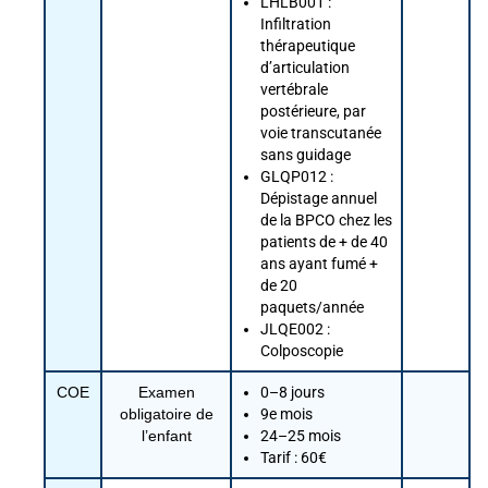
LHLB001 :
Infiltration
thérapeutique
d’articulation
vertébrale
postérieure, par
voie transcutanée
sans guidage
GLQP012 :
Dépistage annuel
de la BPCO chez les
patients de + de 40
ans ayant fumé +
de 20
paquets/année
JLQE002 :
Colposcopie
COE
Examen
0–8 jours
obligatoire de
9e mois
l’enfant
24–25 mois
Tarif : 60€