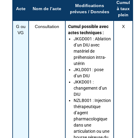
Cumul
Modifications
Acte
Nom de l’acte
à taux
prévues / Données
plein
G ou
Consultation
Cumul possible avec
X
VG
actes techniques :
JKGD001 : Ablation
d’un DIU avec
matériel de
préhension intra-
utérin
JKLD001 : pose
d’un DIU
JKKD001 :
changement d’un
DIU
NZLB001 : Injection
thérapeutique
d’agent
pharmacologique
dans une
articulation ou une
bourse séreuse du