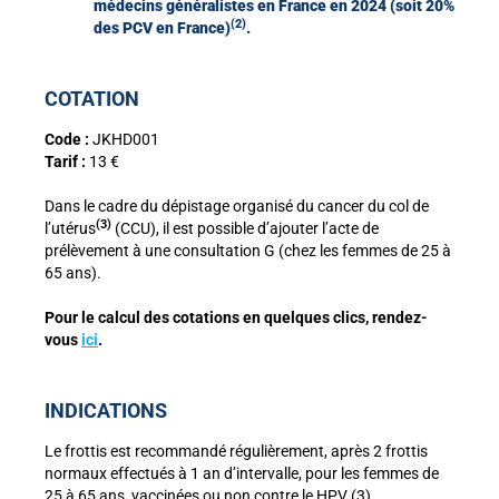
médecins généralistes en France en 2024 (soit 20%
(2)
des PCV en France)
.
COTATION
Code :
JKHD001
Tarif :
13 €
Dans le cadre du dépistage organisé du cancer du col de
(3)
l’utérus
(CCU), il est possible d’ajouter l’acte de
prélèvement à une consultation G (chez les femmes de 25 à
65 ans).
Pour le calcul des cotations en quelques clics, rendez-
vous
ici
.
INDICATIONS
Le frottis est recommandé régulièrement, après 2 frottis
normaux effectués à 1 an d’intervalle, pour les femmes de
25 à 65 ans, vaccinées ou non contre le HPV (3).