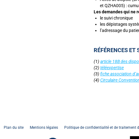
et QZHA005) : cumu
Les demandes qui ne re
le suivi chronique
les dépistages systém
l’adressage du patien
RÉFÉRENCES ET S
(1)
article 18B des disp
(2)
téléexpertise
(3)
fiche association d’a
(4)
Circulaire Conventi
Plan du site
Mentions légales
Politique de confidentialité et de traitement