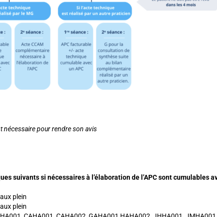
t nécessaire pour rendre son avis
ues suivants si nécessaires à l’élaboration de l’APC sont cumulables av
aux plein
aux plein
(BAHA001, CAHA001, CAHA002, GAHA001,HAHA002, JHHA001, JMHA001