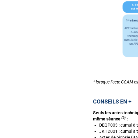
* lorsque l’acte CCAM es
CONSEILS EN +
Seuls les actes techniq
(3)
même séance
:
DEQP003 : cumul à t
JKHD001 : cumul à t
Actes de biopsie 