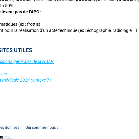
l à 50%
lèvent pas de l’APC :
atiques (ex : frottis)
t pour la réalisation d’un acte technique (ex : échographie, radiologie….)
ITES UTILES
ositions générales de la NGAP
ctes
on médicale 2024 (annexe 7)
Connexion
 des données
Qui sommes-nous ?