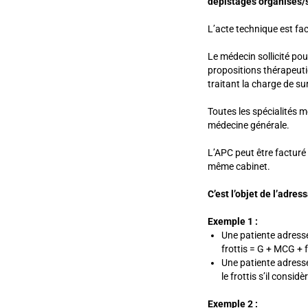
dépistages organisés/
L’acte technique est fac
Le médecin sollicité po
propositions thérapeut
traitant la charge de sur
Toutes les spécialités m
médecine générale.
L’APC peut être facturé
même cabinet.
C’est l’objet de l’adre
Exemple 1 :
Une patiente adressé
frottis = G + MCG + f
Une patiente adressé
le frottis s’il consid
Exemple 2 :