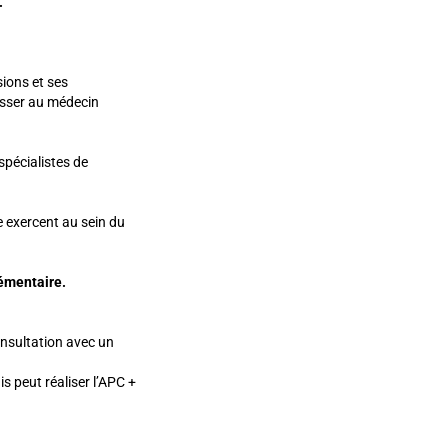
.
sions et ses
isser au médecin
spécialistes de
e exercent au sein du
lémentaire.
onsultation avec un
 peut réaliser l’APC +