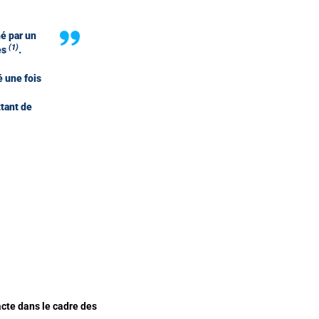
né par un
(1)
es
.
é une fois
ttant de
 acte dans le cadre des