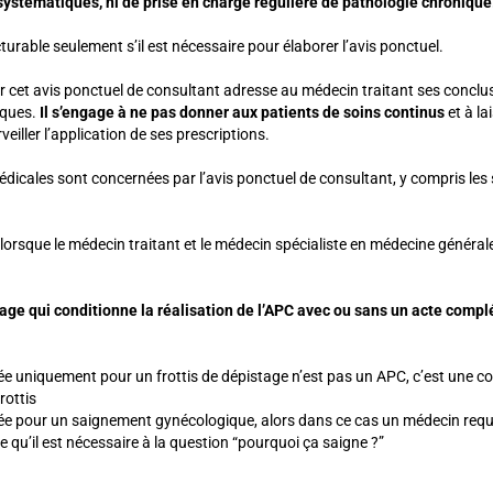
systématiques,
ni de prise en charge régulière de pathologie chronique
turable seulement s’il est nécessaire pour élaborer l’avis ponctuel.
ur cet avis ponctuel de consultant adresse au médecin traitant ses conclu
iques.
Il s’engage à ne pas donner aux patients de soins continus
et à la
veiller l’application de ses prescriptions.
édicales sont concernées par l’avis ponctuel de consultant, y compris les 
 lorsque le médecin traitant et le médecin spécialiste en médecine général
ssage qui conditionne la réalisation de l’APC avec ou sans un acte comp
e uniquement pour un frottis de dépistage n’est pas un APC, c’est une c
rottis
e pour un saignement gynécologique, alors dans ce cas un médecin requis
ère qu’il est nécessaire à la question “pourquoi ça saigne ?”