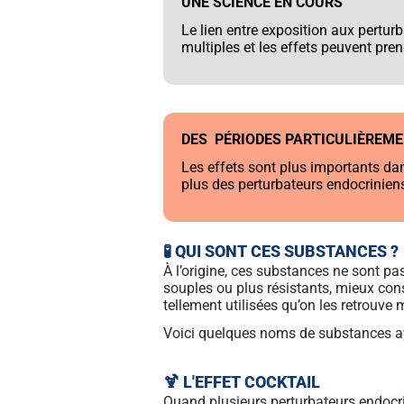
UNE SCIENCE EN COURS
Le lien entre exposition aux perturb
multiples et les effets peuvent pre
DES PÉRIODES PARTICULIÈREME
Les effets sont plus importants dan
plus des perturbateurs endocrinie
🧪 QUI SONT CES SUBSTANCES ?
À l’origine, ces substances ne sont pa
souples ou plus résistants, mieux cons
tellement utilisées qu’on les retrouve
Voici quelques noms de substances ay
🍹 L'EFFET COCKTAIL
Quand plusieurs perturbateurs endocri