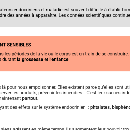
ateurs endocriniens et maladie est souvent difficile à établir fo
ndre des années à apparaître. Les données scientifiques continuer
NT SENSIBLES
s les périodes de la vie où le corps est en train de se construire
ns durant
la grossesse
et
l’enfance
.
s là pour nous empoisonner. Elles existent parce qu’elles sont uti
erver les produits, prévenir les incendies… C’est leur succès indu
 maintenant
partout
.
ant des effets sur le système endocrinien :
phtalates, bisphén
niens agissent en même temps, ils augmentent leur pouvoir toxiq