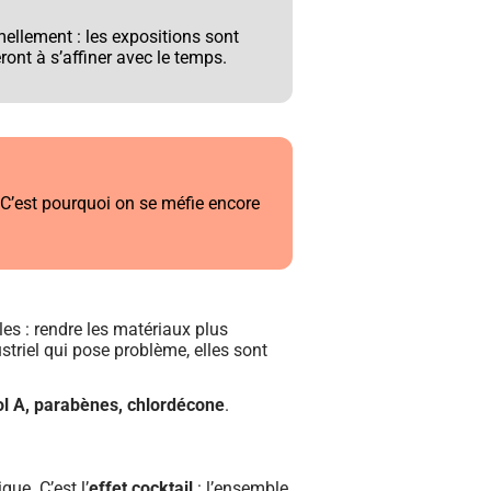
rmellement : les expositions sont
ont à s’affiner avec le temps.
. C’est pourquoi on se méfie encore
les : rendre les matériaux plus
striel qui pose problème, elles sont
ol A, parabènes,
chlordécone
.
ue. C’est l’
effet cocktail
: l’ensemble