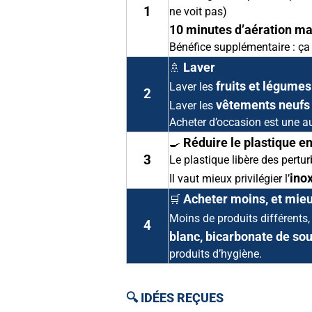
1
ne voit pas)
10 minutes d’aération mat
Bénéfice supplémentaire : ça f
Laver
🚿
fruits et légume
Laver les
2
vêtements neufs
Laver les
Acheter d’occasion est une au
Réduire le plastique en
🍳
3
Le plastique libère des pertu
inox
Il vaut mieux privilégier l’
Acheter moins, et mie
🛒
Moins de produits différents,
4
blanc, bicarbonate de so
produits d’hygiène.
🔍 IDÉES REÇUES