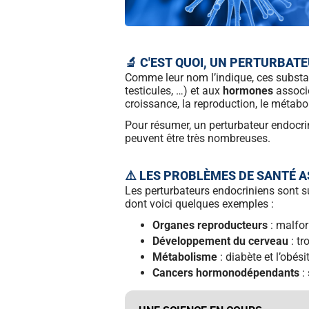
🔬 C'EST QUOI, UN PERTURBAT
Comme leur nom l’indique, ces substa
testicules, …) et aux
hormones
associé
croissance, la reproduction, le métab
Pour résumer, un perturbateur endocri
peuvent être très nombreuses.
⚠️ LES PROBLÈMES DE SANTÉ 
Les perturbateurs endocriniens sont su
dont voici quelques exemples :
Organes reproducteurs
: malfor
Développement du cerveau
: tr
Métabolisme
: diabète et l’obé
Cancers hormonodépendants
: