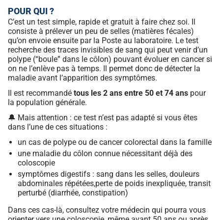
POUR QUI ?
C’est un test simple, rapide et gratuit à faire chez soi. Il
consiste à prélever un peu de selles (matières fécales)
qu’on env
oie ensuite par la Poste au laboratoire. Le test
recherche des traces invisibles de sang qui peut venir d’un
polype (“boule” dans le côlon) pouvant évoluer en cancer si
on ne l’enlève pas à temps. Il permet donc de détecter la
maladie avant l’apparition des symptômes.
Il est recommandé
tous les 2 ans entre 50 et 74 ans
pour
la population générale.
🔔 Mais attention : ce test n’est pas adapté si vous êtes
dans l’une de ces situations :
un cas de polype ou de cancer colorectal dans la famille
une maladie du côlon connue nécessitant déjà des
coloscopie
symptômes digestifs : sang dans les selles, douleurs
abdominales répétées,perte de poids inexpliquée, transit
perturbé (diarrhée, constipation)
Dans ces cas-là, consultez votre médecin qui pourra vous
orienter vers une coloscopie, même avant 50 ans ou après