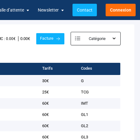
alle d’attente
Newsletter
Contact
Connexion
Facture
0.00€
Catégorie
C : 0.00€
Tarifs
Codes
30€
G
25€
TCG
60€
IMT
60€
GL1
60€
GL2
60€
GL3