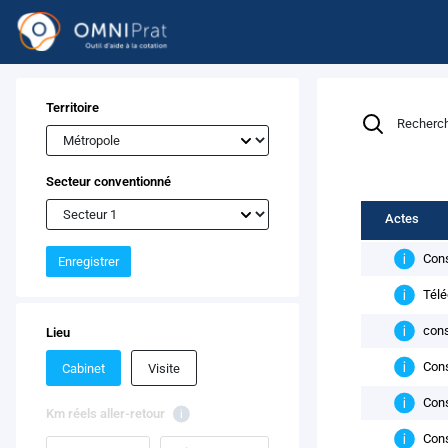
Territoire
Secteur conventionné
Actes
Cons
Enregistrer
Télé
cons
Lieu
Cons
Cabinet
Visite
Cons
Km réels aller-retour
Cons