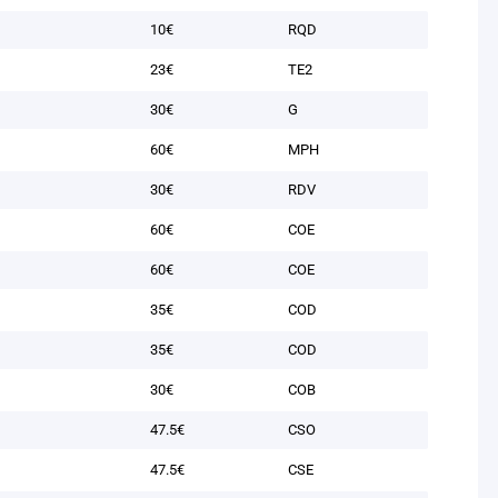
10€
RQD
23€
TE2
30€
G
60€
MPH
30€
RDV
60€
COE
60€
COE
35€
COD
35€
COD
30€
COB
47.5€
CSO
47.5€
CSE