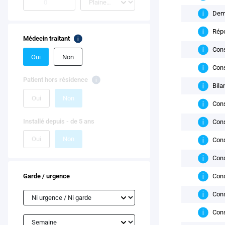
Dema
Répo
Médecin traitant
Cons
Oui
Non
Cons
Patient hors résidence
Bila
Oui
Non
Cons
Installé depuis - de 5 ans
Cons
Oui
Non
Cons
Cons
Garde / urgence
Cons
Cons
Cons