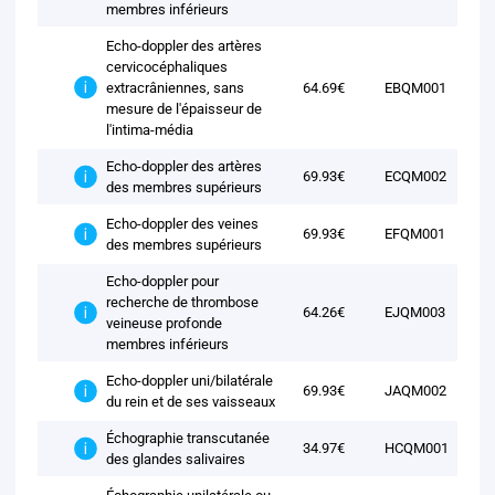
membres inférieurs
Echo-doppler des artères
cervicocéphaliques
extracrâniennes, sans
64.69€
EBQM001
mesure de l'épaisseur de
l'intima-média
Echo-doppler des artères
69.93€
ECQM002
des membres supérieurs
Echo-doppler des veines
69.93€
EFQM001
des membres supérieurs
Echo-doppler pour
recherche de thrombose
64.26€
EJQM003
veineuse profonde
membres inférieurs
Echo-doppler uni/bilatérale
69.93€
JAQM002
du rein et de ses vaisseaux
Échographie transcutanée
34.97€
HCQM001
des glandes salivaires