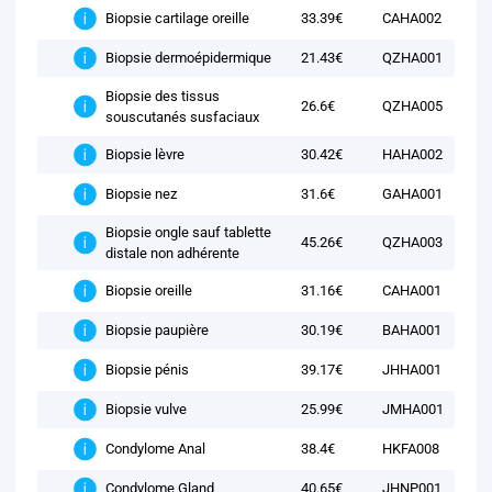
33.39€
CAHA002
Biopsie cartilage oreille
21.43€
QZHA001
Biopsie dermoépidermique
Biopsie des tissus
26.6€
QZHA005
souscutanés susfaciaux
30.42€
HAHA002
Biopsie lèvre
31.6€
GAHA001
Biopsie nez
Biopsie ongle sauf tablette
45.26€
QZHA003
distale non adhérente
31.16€
CAHA001
Biopsie oreille
30.19€
BAHA001
Biopsie paupière
39.17€
JHHA001
Biopsie pénis
25.99€
JMHA001
Biopsie vulve
38.4€
HKFA008
Condylome Anal
40.65€
JHNP001
Condylome Gland