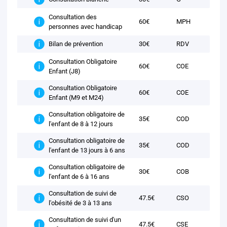
Consultation des
60€
MPH
personnes avec handicap
30€
RDV
Bilan de prévention
Consultation Obligatoire
60€
COE
Enfant (J8)
Consultation Obligatoire
60€
COE
Enfant (M9 et M24)
Consultation obligatoire de
35€
COD
l'enfant de 8 à 12 jours
Consultation obligatoire de
35€
COD
l'enfant de 13 jours à 6 ans
Consultation obligatoire de
30€
COB
l'enfant de 6 à 16 ans
Consultation de suivi de
47.5€
CSO
l'obésité de 3 à 13 ans
Consultation de suivi d'un
47.5€
CSE