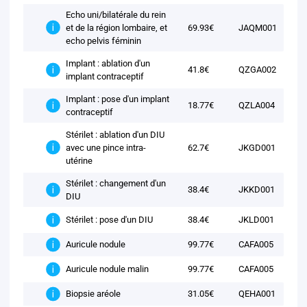
Echo uni/bilatérale du rein
et de la région lombaire, et
69.93€
JAQM001
echo pelvis féminin
Implant : ablation d'un
41.8€
QZGA002
implant contraceptif
Implant : pose d'un implant
18.77€
QZLA004
contraceptif
Stérilet : ablation d'un DIU
avec une pince intra-
62.7€
JKGD001
utérine
Stérilet : changement d'un
38.4€
JKKD001
DIU
38.4€
JKLD001
Stérilet : pose d'un DIU
99.77€
CAFA005
Auricule nodule
99.77€
CAFA005
Auricule nodule malin
31.05€
QEHA001
Biopsie aréole