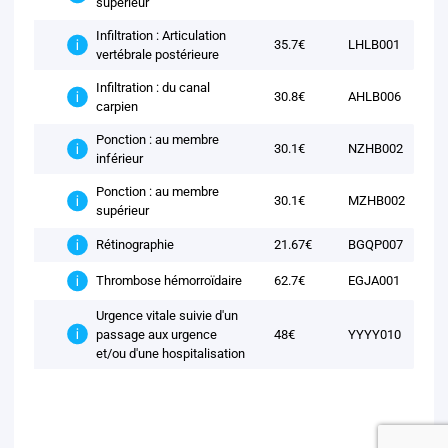
supérieur
Infiltration : Articulation
35.7€
LHLB001
vertébrale postérieure
Infiltration : du canal
30.8€
AHLB006
carpien
Ponction : au membre
30.1€
NZHB002
inférieur
Ponction : au membre
30.1€
MZHB002
supérieur
21.67€
BGQP007
Rétinographie
62.7€
EGJA001
Thrombose hémorroïdaire
Urgence vitale suivie d'un
passage aux urgence
48€
YYYY010
et/ou d'une hospitalisation