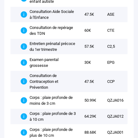
enfant autiste
Consultation Aide Sociale
47.5€
ASE
à l'Enfance
Consultation de repérage
60€
CTE
des TDN
Entretien prénatal précoce
57.5€
C2,5
du 1er trimestre
Examen parental
30€
EPG
grossesse
Consultation de
Contraception et
47.5€
CCP
Prévention
Corps : plaie profonde de
50.99€
QZJA016
moins de 3 cm
Corps : plaie profonde de 3
64.29€
QZJA012
à 10 cm
Corps : plaie profonde de
88.68€
QZJA001
plus de 10 cm