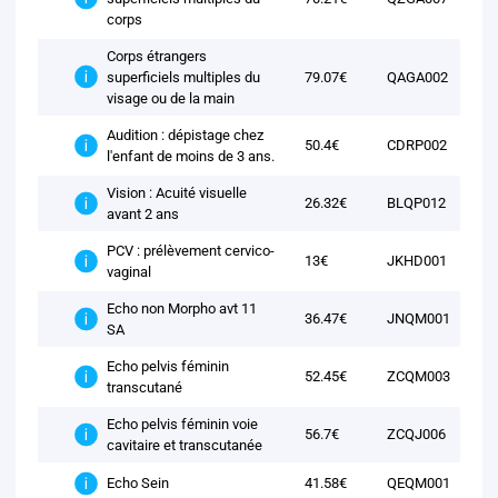
corps
Corps étrangers
superficiels multiples du
79.07€
QAGA002
visage ou de la main
Audition : dépistage chez
50.4€
CDRP002
l'enfant de moins de 3 ans.
Vision : Acuité visuelle
26.32€
BLQP012
avant 2 ans
PCV : prélèvement cervico-
13€
JKHD001
vaginal
Echo non Morpho avt 11
36.47€
JNQM001
SA
Echo pelvis féminin
52.45€
ZCQM003
transcutané
Echo pelvis féminin voie
56.7€
ZCQJ006
cavitaire et transcutanée
41.58€
QEQM001
Echo Sein