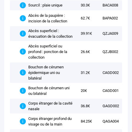
30.3€
BACA008
Sourcil : plaie unique
Abcès de la paupière :
62.7€
BAPA002
incision de la collection
Abcès superficiel :
39.91€
QZJA009
évacuation de la collection
Abcès superficiel ou
profond : ponction de la
26.6€
QZJB002
collection
Bouchon de cérumen
épidermique uni ou
31.2€
CAGD002
bilatéral
Bouchon de cérumen uni
20€
CAGD001
ou bilatéral
Corps étranger de la cavité
36.8€
GAGD002
nasale
Corps étranger profond du
84.25€
QAGA004
visage ou de la main