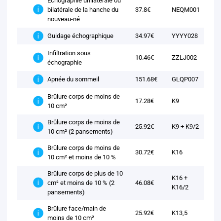
Échographie unilatérale ou
bilatérale de la hanche du
37.8€
NEQM001
nouveau-né
34.97€
YYYY028
Guidage échographique
Infiltration sous
10.46€
ZZLJ002
échographie
151.68€
GLQP007
Apnée du sommeil
Brûlure corps de moins de
17.28€
K9
10 cm²
Brûlure corps de moins de
25.92€
K9 + K9/2
10 cm² (2 pansements)
Brûlure corps de moins de
30.72€
K16
10 cm² et moins de 10 %
Brûlure corps de plus de 10
K16 +
cm² et moins de 10 % (2
46.08€
K16/2
pansements)
Brûlure face/main de
25.92€
K13,5
moins de 10 cm²