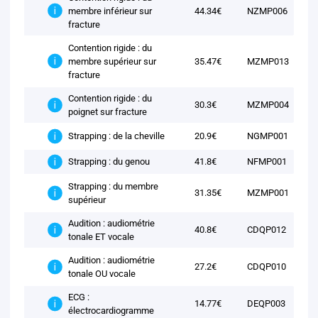
membre inférieur sur
44.34€
NZMP006
fracture
Contention rigide : du
membre supérieur sur
35.47€
MZMP013
fracture
Contention rigide : du
30.3€
MZMP004
poignet sur fracture
20.9€
NGMP001
Strapping : de la cheville
41.8€
NFMP001
Strapping : du genou
Strapping : du membre
31.35€
MZMP001
supérieur
Audition : audiométrie
40.8€
CDQP012
tonale ET vocale
Audition : audiométrie
27.2€
CDQP010
tonale OU vocale
ECG :
14.77€
DEQP003
électrocardiogramme