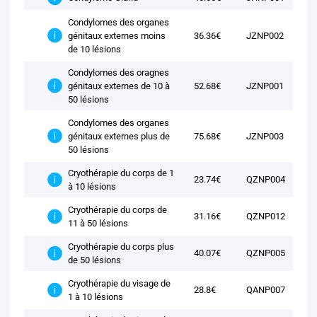
Condylomes des organes
génitaux externes moins
36.36€
JZNP002
de 10 lésions
Condylomes des oragnes
génitaux externes de 10 à
52.68€
JZNP001
50 lésions
Condylomes des organes
génitaux externes plus de
75.68€
JZNP003
50 lésions
Cryothérapie du corps de 1
23.74€
QZNP004
à 10 lésions
Cryothérapie du corps de
31.16€
QZNP012
11 à 50 lésions
Cryothérapie du corps plus
40.07€
QZNP005
de 50 lésions
Cryothérapie du visage de
28.8€
QANP007
1 à 10 lésions