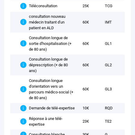
25€
TCG
Téléconsultation
consultation nouveau
médecin traitant d'un
60€
IMT
patient en ALD
Consultation longue de
sortie d'hospitalisation (+
60€
GL1
de 80 ans)
Consultation longue de
déprescription (+ de 80
60€
GL2
ans)
Consultation longue
d'orientation vers un
60€
GL3
parcours médico-social (+
de 80 ans)
10€
RQD
Demande de télé-expertise
Réponse à une télé-
23€
TE2
expertise
30€
G
Consultation blanche