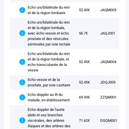
Echo uni/bilatérale du rein
52.45€
JAQM003
et de la région lombaire
Echo uni/bilatérale du rein
et de la région lombale,
avec écho vessie et écho
56.7€
JAQJ001
prostate et des vésicules
séminales par voie rectale
Echo uni/bilatérale du rein
et de la région lombale, et
52.45€
JAQM004
echo transcutanée de la
vessie
Echo vessie et de la
52.45€
JDQJ003
prostate, par voie cavitaire
Echo-doppler au lit du
69.93€
ZZQM001
malade, en établissement
Echo-doppler de l'aorte
abdo et ses branches
viscérales, des artères
71.62€
DGQM001
iliaques et des artères des