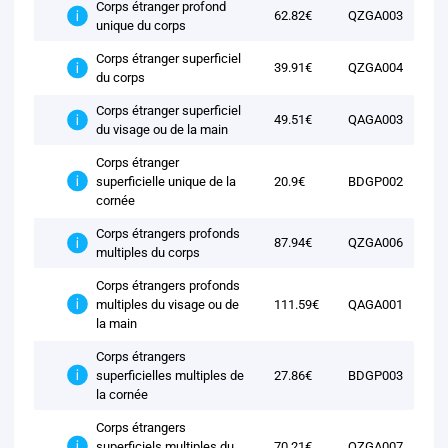
Corps étranger profond
62.82€
QZGA003
unique du corps
Corps étranger superficiel
39.91€
QZGA004
du corps
Corps étranger superficiel
49.51€
QAGA003
du visage ou de la main
Corps étranger
superficielle unique de la
20.9€
BDGP002
cornée
Corps étrangers profonds
87.94€
QZGA006
multiples du corps
Corps étrangers profonds
multiples du visage ou de
111.59€
QAGA001
la main
Corps étrangers
superficielles multiples de
27.86€
BDGP003
la cornée
Corps étrangers
superficiels multiples du
70.21€
QZGA007