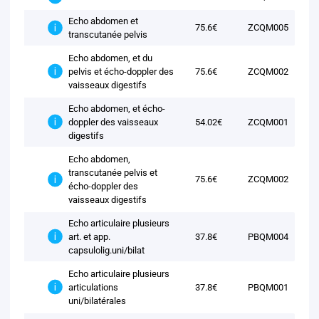
Echo abdomen et
75.6€
ZCQM005
transcutanée pelvis
Echo abdomen, et du
pelvis et écho-doppler des
75.6€
ZCQM002
vaisseaux digestifs
Echo abdomen, et écho-
doppler des vaisseaux
54.02€
ZCQM001
digestifs
Echo abdomen,
transcutanée pelvis et
75.6€
ZCQM002
écho-doppler des
vaisseaux digestifs
Echo articulaire plusieurs
art. et app.
37.8€
PBQM004
capsulolig.uni/bilat
Echo articulaire plusieurs
articulations
37.8€
PBQM001
uni/bilatérales