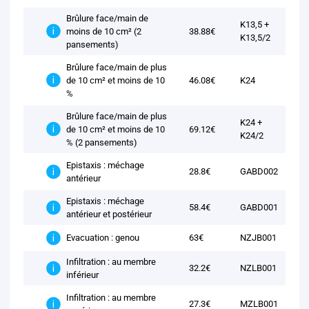
Brûlure face/main de
K13,5 +
moins de 10 cm² (2
38.88€
K13,5/2
pansements)
Brûlure face/main de plus
de 10 cm² et moins de 10
46.08€
K24
%
Brûlure face/main de plus
K24 +
de 10 cm² et moins de 10
69.12€
K24/2
% (2 pansements)
Epistaxis : méchage
28.8€
GABD002
antérieur
Epistaxis : méchage
58.4€
GABD001
antérieur et postérieur
63€
NZJB001
Evacuation : genou
Infiltration : au membre
32.2€
NZLB001
inférieur
Infiltration : au membre
27.3€
MZLB001