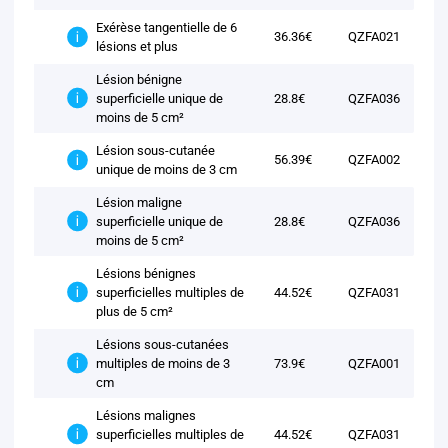
Exérèse tangentielle de 6
36.36€
QZFA021
lésions et plus
Lésion bénigne
superficielle unique de
28.8€
QZFA036
moins de 5 cm²
Lésion sous-cutanée
56.39€
QZFA002
unique de moins de 3 cm
Lésion maligne
superficielle unique de
28.8€
QZFA036
moins de 5 cm²
Lésions bénignes
superficielles multiples de
44.52€
QZFA031
plus de 5 cm²
Lésions sous-cutanées
multiples de moins de 3
73.9€
QZFA001
cm
Lésions malignes
superficielles multiples de
44.52€
QZFA031