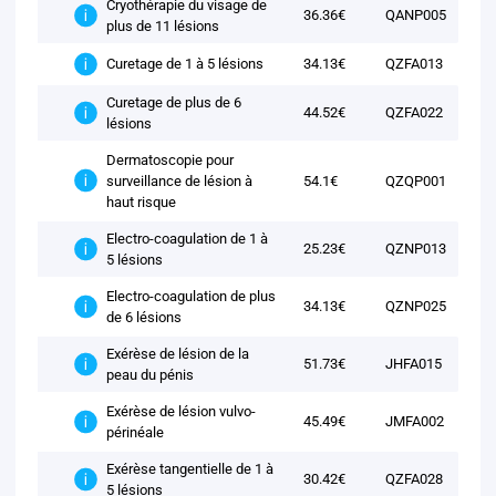
Cryothérapie du visage de
36.36€
QANP005
plus de 11 lésions
34.13€
QZFA013
Curetage de 1 à 5 lésions
Curetage de plus de 6
44.52€
QZFA022
lésions
Dermatoscopie pour
surveillance de lésion à
54.1€
QZQP001
haut risque
Electro-coagulation de 1 à
25.23€
QZNP013
5 lésions
Electro-coagulation de plus
34.13€
QZNP025
de 6 lésions
Exérèse de lésion de la
51.73€
JHFA015
peau du pénis
Exérèse de lésion vulvo-
45.49€
JMFA002
périnéale
Exérèse tangentielle de 1 à
30.42€
QZFA028
5 lésions