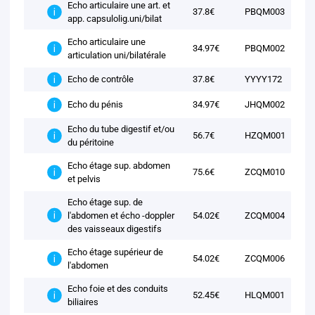
Echo articulaire une art. et
37.8€
PBQM003
app. capsulolig.uni/bilat
Echo articulaire une
34.97€
PBQM002
articulation uni/bilatérale
37.8€
YYYY172
Echo de contrôle
34.97€
JHQM002
Echo du pénis
Echo du tube digestif et/ou
56.7€
HZQM001
du péritoine
Echo étage sup. abdomen
75.6€
ZCQM010
et pelvis
Echo étage sup. de
l'abdomen et écho -doppler
54.02€
ZCQM004
des vaisseaux digestifs
Echo étage supérieur de
54.02€
ZCQM006
l'abdomen
Echo foie et des conduits
52.45€
HLQM001
biliaires