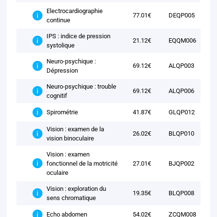
Electrocardiographie
77.01€
DEQP005
continue
IPS : indice de pression
21.12€
EQQM006
systolique
Neuro-psychique :
69.12€
ALQP003
Dépression
Neuro-psychique : trouble
69.12€
ALQP006
cognitif
41.87€
GLQP012
Spirométrie
Vision : examen de la
26.02€
BLQP010
vision binoculaire
Vision : examen
fonctionnel de la motricité
27.01€
BJQP002
oculaire
Vision : exploration du
19.35€
BLQP008
sens chromatique
54.02€
ZCQM008
Echo abdomen