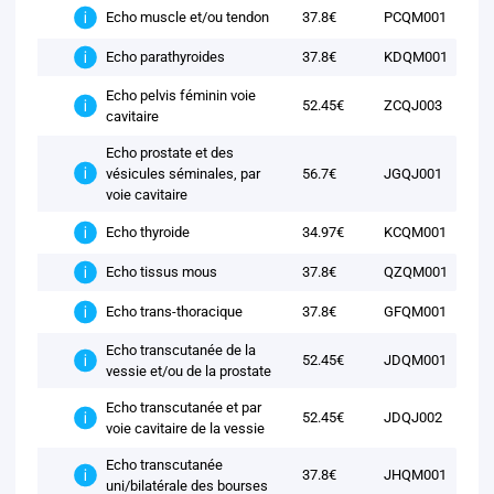
37.8€
PCQM001
Echo muscle et/ou tendon
37.8€
KDQM001
Echo parathyroides
Echo pelvis féminin voie
52.45€
ZCQJ003
cavitaire
Echo prostate et des
vésicules séminales, par
56.7€
JGQJ001
voie cavitaire
34.97€
KCQM001
Echo thyroide
37.8€
QZQM001
Echo tissus mous
37.8€
GFQM001
Echo trans-thoracique
Echo transcutanée de la
52.45€
JDQM001
vessie et/ou de la prostate
Echo transcutanée et par
52.45€
JDQJ002
voie cavitaire de la vessie
Echo transcutanée
37.8€
JHQM001
uni/bilatérale des bourses