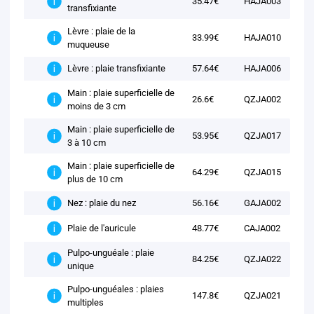
35.47€
HAJA003
transfixiante
Lèvre : plaie de la
33.99€
HAJA010
muqueuse
57.64€
HAJA006
Lèvre : plaie transfixiante
Main : plaie superficielle de
26.6€
QZJA002
moins de 3 cm
Main : plaie superficielle de
53.95€
QZJA017
3 à 10 cm
Main : plaie superficielle de
64.29€
QZJA015
plus de 10 cm
56.16€
GAJA002
Nez : plaie du nez
48.77€
CAJA002
Plaie de l'auricule
Pulpo-unguéale : plaie
84.25€
QZJA022
unique
Pulpo-unguéales : plaies
147.8€
QZJA021
multiples