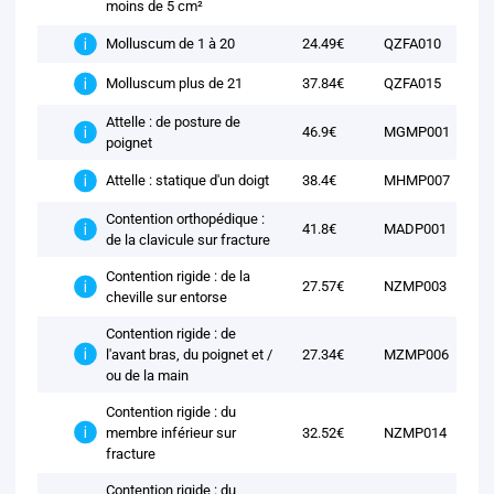
moins de 5 cm²
24.49€
QZFA010
Molluscum de 1 à 20
37.84€
QZFA015
Molluscum plus de 21
Attelle : de posture de
46.9€
MGMP001
poignet
38.4€
MHMP007
Attelle : statique d'un doigt
Contention orthopédique :
41.8€
MADP001
de la clavicule sur fracture
Contention rigide : de la
27.57€
NZMP003
cheville sur entorse
Contention rigide : de
l'avant bras, du poignet et /
27.34€
MZMP006
ou de la main
Contention rigide : du
membre inférieur sur
32.52€
NZMP014
fracture
Contention rigide : du